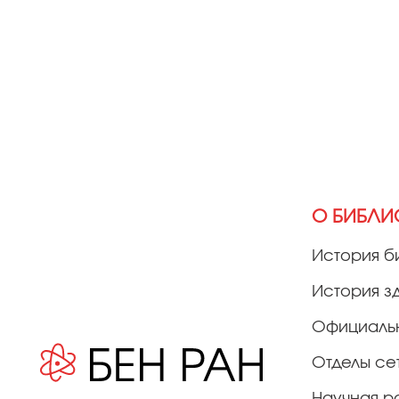
О БИБЛИ
История б
История з
Официаль
Отделы се
Научная р