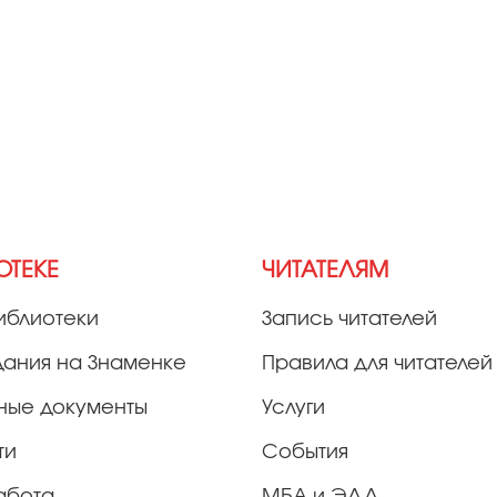
ОТЕКЕ
ЧИТАТЕЛЯМ
иблиотеки
Запись читателей
дания на Знаменке
Правила для читателей
ные документы
Услуги
ти
События
абота
МБА и ЭДД