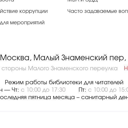
йствие коррупции
Часто задаваемые во
для мероприятий
 Москва, Малый Знаменский пер, д
о стороны Малого Знаменского переулка
Н
Режим работы библиотеки для читателей
н — Чт:
с 10:00 до 17:30
Пт:
с 10:00 до 15:
оследняя пятница месяца – санитарный де