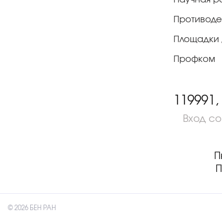
Противоде
Площадки 
Профком
119991,
Вход с
П
П
© 2026 БЕН РАН