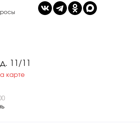
просы
. 11/11
а карте
00
нь