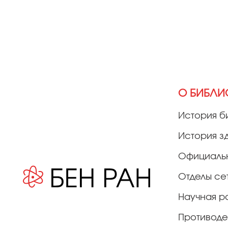
О БИБЛИ
История б
История з
Официаль
Отделы се
Научная р
Противоде