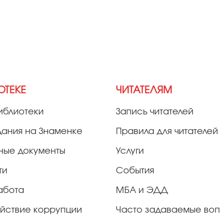
ОТЕКЕ
ЧИТАТЕЛЯМ
иблиотеки
Запись читателей
дания на Знаменке
Правила для читателей
ные документы
Услуги
ти
События
абота
МБА и ЭДД
йствие коррупции
Часто задаваемые во