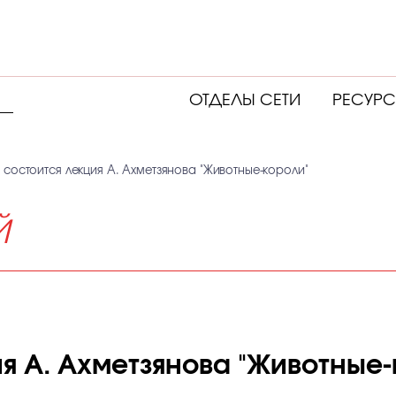
ОТДЕЛЫ СЕТИ
РЕСУР
 состоится лекция А. Ахметзянова "Животные-короли"
Й
ия А. Ахметзянова "Животные-