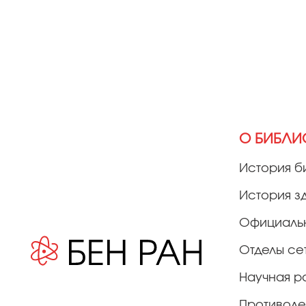
О БИБЛИ
История б
История з
Официаль
Отделы се
Научная р
Противоде