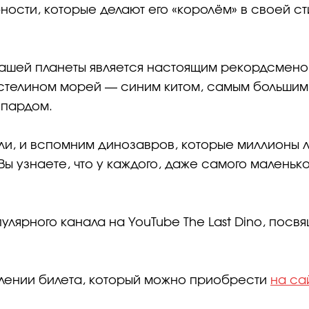
ности, которые делают его «королём» в своей ст
 нашей планеты является настоящим рекордсмено
астелином морей — синим китом, самым большим
епардом.
ли, и вспомним динозавров, которые миллионы л
ы узнаете, что у каждого, даже самого маленько
лярного канала на YouTube The Last Dino, посв
влении билета, который можно приобрести
на са