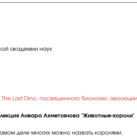
кой академии наук
 The Last Dino, посвященного биологии, эволюци
я лекция Анвара Ахметзянова "Животные-короли"
самом деле многих можно назвать королями.