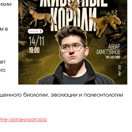
ихии
м в
ет
го
ященного биологии, эволюции и палеонтологии
йте организатора