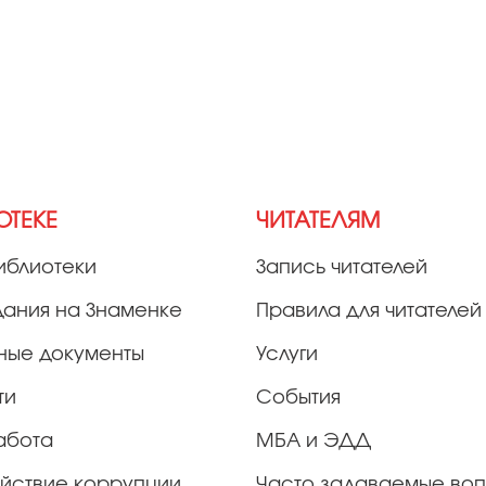
ОТЕКЕ
ЧИТАТЕЛЯМ
иблиотеки
Запись читателей
дания на Знаменке
Правила для читателей
ные документы
Услуги
ти
События
абота
МБА и ЭДД
йствие коррупции
Часто задаваемые во