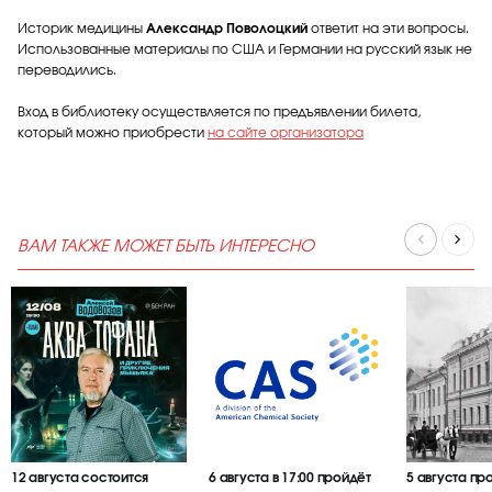
Историк медицины
Александр Поволоцкий
ответит на эти вопросы.
Использованные материалы по США и Германии на русский язык не
переводились.
Вход в библиотеку осуществляется по предъявлении билета,
который можно приобрести
на сайте организатора
ВАМ ТАКЖЕ МОЖЕТ БЫТЬ ИНТЕРЕСНО
12 августа состоится
6 августа в 17:00 пройдёт
5 августа пр