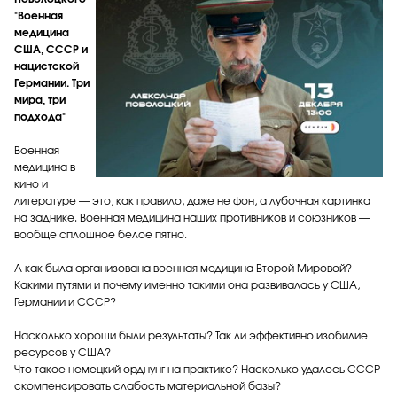
"Военная
медицина
США, СССР и
нацистской
Германии. Три
мира, три
подхода"
Военная
медицина в
кино и
литературе — это, как правило, даже не фон, а лубочная картинка
на заднике. Военная медицина наших противников и союзников —
вообще сплошное белое пятно.
А как была организована военная медицина Второй Мировой?
Какими путями и почему именно такими она развивалась у США,
Германии и СССР?
Насколько хороши были результаты? Так ли эффективно изобилие
ресурсов у США?
Что такое немецкий орднунг на практике? Насколько удалось СССР
скомпенсировать слабость материальной базы?