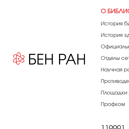
О БИБЛИ
История б
История з
Официаль
Отделы се
Научная р
Противоде
Площадки 
Профком
119991,