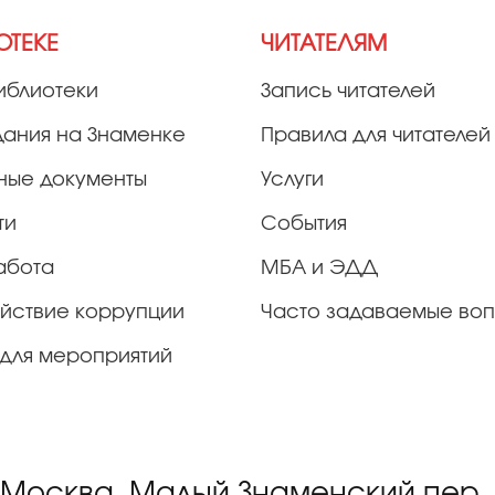
ОТЕКЕ
ЧИТАТЕЛЯМ
иблиотеки
Запись читателей
дания на Знаменке
Правила для читателей
ные документы
Услуги
ти
События
абота
МБА и ЭДД
йствие коррупции
Часто задаваемые во
для мероприятий
 Москва, Малый Знаменский пер, д