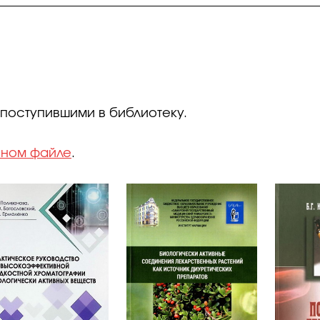
 поступившими в библиотеку.
нном файле
.