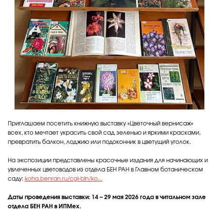
Приглашаем посетить книжную выставку «Цветочный вернисаж»
всех, кто мечтает украсить свой сад зеленью и яркими красками,
превратить балкон, лоджию или подоконник в цветущий уголок.
На экспозиции представлены красочные издания для начинающих и
увлеченных цветоводов из отдела БЕН РАН в Главном ботаническом
саду:
koha.benran.ru/cgi-bin/ko...
Даты проведения выставки: 14 – 29 мая 2026 года в читальном зале
отдела БЕН РАН в ИПМех.