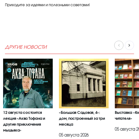
Приходите за идеями и полезными советами!
ДРУГИЕ НОВОСТИ
12 августа состоится
«Большая Садовая, 4»:
Выставка «К
лекция «Аква Тофана и
дом, построенный за три
читателя»
другие приключения
месяца
05 августа 2
мышьяка»
05 августа 2026