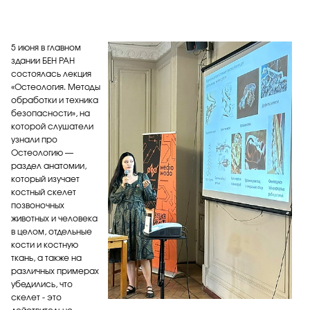
5 июня в главном
здании БЕН РАН
состоялась лекция
«Остеология. Методы
обработки и техника
безопасности», на
которой слушатели
узнали про
Остеологию —
раздел анатомии,
который изучает
костный скелет
позвоночных
животных и человека
в целом, отдельные
кости и костную
ткань, а также на
различных примерах
убедились, что
скелет - это