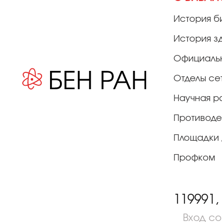
История б
История з
Официаль
Отделы се
Научная р
Противоде
Площадки 
Профком
119991,
Вход с