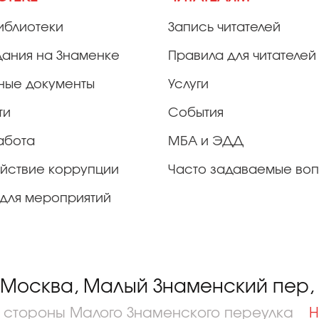
иблиотеки
Запись читателей
дания на Знаменке
Правила для читателей
ные документы
Услуги
ти
События
абота
МБА и ЭДД
йствие коррупции
Часто задаваемые во
для мероприятий
 Москва, Малый Знаменский пер, д
о стороны Малого Знаменского переулка
Н