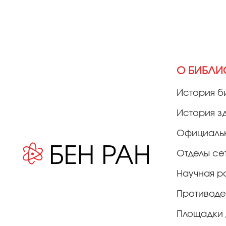
О БИБЛИ
История б
История з
Официаль
Отделы се
Научная р
Противоде
Площадки 