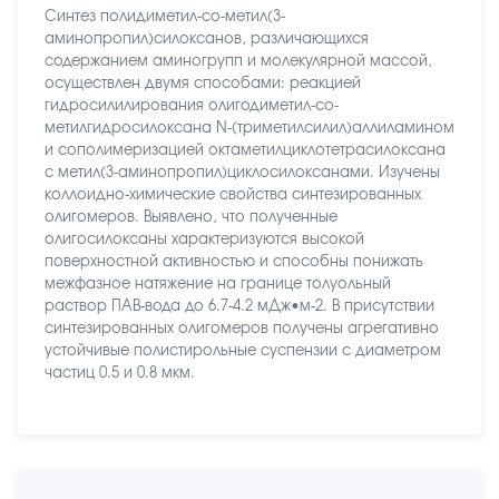
Синтез полидиметил-со-метил(3-
аминопропил)силоксанов, различающихся
содержанием аминогрупп и молекулярной массой,
осуществлен двумя способами: реакцией
гидросилилирования олигодиметил-со-
метилгидросилоксана N-(триметилсилил)аллиламином
и сополимеризацией октаметилциклотетрасилоксана
с метил(3-аминопропил)циклосилоксанами. Изучены
коллоидно-химические свойства синтезированных
олигомеров. Выявлено, что полученные
олигосилоксаны характеризуются высокой
поверхностной активностью и способны понижать
межфазное натяжение на границе толуольный
раствор ПАВ-вода до 6.7-4.2 мДж•м-2. В присутствии
синтезированных олигомеров получены агрегативно
устойчивые полистирольные суспензии с диаметром
частиц 0.5 и 0.8 мкм.