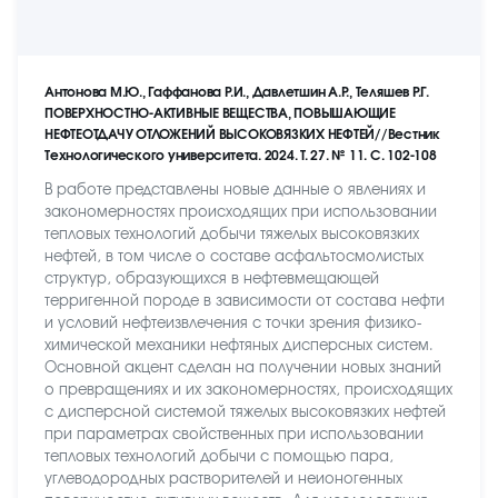
Антонова М.Ю., Гаффанова Р.И., Давлетшин А.Р., Теляшев Р.Г.
ПОВЕРХНОСТНО-АКТИВНЫЕ ВЕЩЕСТВА, ПОВЫШАЮЩИЕ
НЕФТЕОТДАЧУ ОТЛОЖЕНИЙ ВЫСОКОВЯЗКИХ НЕФТЕЙ//Вестник
Технологического университета. 2024. Т. 27. № 11. С. 102-108
В работе представлены новые данные о явлениях и
закономерностях происходящих при использовании
тепловых технологий добычи тяжелых высоковязких
нефтей, в том числе о составе асфальтосмолистых
структур, образующихся в нефтевмещающей
терригенной породе в зависимости от состава нефти
и условий нефтеизвлечения с точки зрения физико-
химической механики нефтяных дисперсных систем.
Основной акцент сделан на получении новых знаний
о превращениях и их закономерностях, происходящих
с дисперсной системой тяжелых высоковязких нефтей
при параметрах свойственных при использовании
тепловых технологий добычи с помощью пара,
углеводородных растворителей и неионогенных