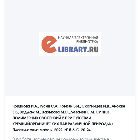
Грицкова И.А., Гусев С.А., Гомзяк В.И., Скопинцев И.В., Анохин
Е.В., Хаддаж М., Царькова М.С., Левачев С.М. СИНТЕЗ
ПОЛИМЕРНЫХ СУСПЕНЗИЙ В ПРИСУТСТВИИ
КРЕМНИЙОРГАНИЧЕСКИХ ПАВ РАЗЛИЧНОЙ ПРИРОДЫ//
Пластические массы. 2022. № 5-6. С. 20-24.
В работе исследованы коллоидно-химические