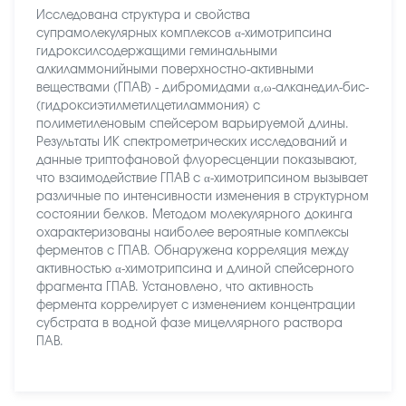
Исследована структура и свойства
супрамолекулярных комплексов α-химотрипсина
гидроксилсодержащими геминальными
алкиламмонийными поверхностно-активными
веществами (ГПАВ) - дибромидами α,ω-алканедил-бис-
(гидроксиэтилметилцетиламмония) с
полиметиленовым спейсером варьируемой длины.
Результаты ИК спектрометрических исследований и
данные триптофановой флуоресценции показывают,
что взаимодействие ГПАВ с α-химотрипсином вызывает
различные по интенсивности изменения в структурном
состоянии белков. Методом молекулярного докинга
охарактеризованы наиболее вероятные комплексы
ферментов с ГПАВ. Обнаружена корреляция между
активностью α-химотрипсина и длиной спейсерного
фрагмента ГПАВ. Установлено, что активность
фермента коррелирует с изменением концентрации
субстрата в водной фазе мицеллярного раствора
ПАВ.