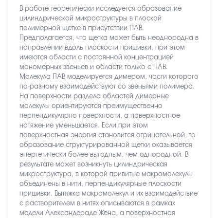
В работе теоретически исследуется образование
цилиндрической микроструктуры в плоской
полимерной щетке в присутствии ПАВ.
Предполагается, что щетка может быть неоднородна в
направлении вдоль плоскости пришивки, при этом
имеются области с постоянной концентрацией
мономерных звеньев и области только с ПАВ.
Молекула ПАВ моделируется димером, части которого
по-разному взаимодействуют со звеньями полимера.
На поверхности раздела областей димерные
молекулы ориентируются преимущественно
перпендикулярно поверхности, а поверхностное
натяжение уменьшается. Если при этом
поверхностная энергия становится отрицательной, то
образование структурированной щетки оказывается
энергетически более выгодным, чем однородной. В
результате может возникнуть цилиндрическая
микроструктура, в которой привитые макромолекулы
объединены в нити, перпендикулярные плоскости
пришивки. Вытяжка макромолекул и их взаимодействие
с растворителем в нитях описываются в рамках
модели Александераде Жена, а поверхностная