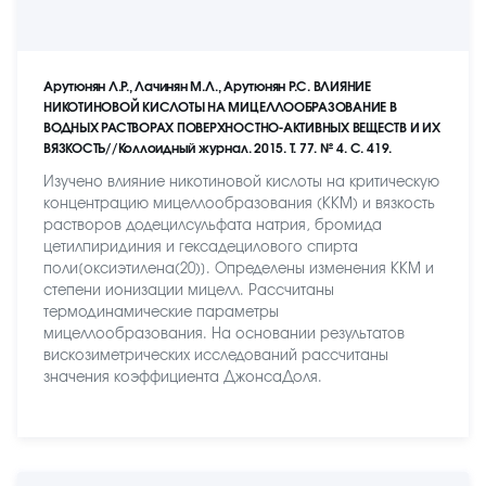
Арутюнян Л.Р., Лачинян М.Л., Арутюнян Р.С. ВЛИЯНИЕ
НИКОТИНОВОЙ КИСЛОТЫ НА МИЦЕЛЛООБРАЗОВАНИЕ В
ВОДНЫХ РАСТВОРАХ ПОВЕРХНОСТНО-АКТИВНЫХ ВЕЩЕСТВ И ИХ
ВЯЗКОСТЬ//Коллоидный журнал. 2015. Т. 77. № 4. С. 419.
Изучено влияние никотиновой кислоты на критическую
концентрацию мицеллообразования (ККМ) и вязкость
растворов додецилсульфата натрия, бромида
цетилпиридиния и гексадецилового спирта
поли[оксиэтилена(20)]. Определены изменения ККМ и
степени ионизации мицелл. Рассчитаны
термодинамические параметры
мицеллообразования. На основании результатов
вискозиметрических исследований рассчитаны
значения коэффициента ДжонсаДоля.