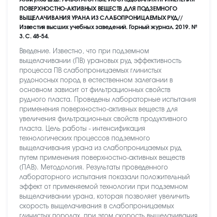
ПОВЕРХНОСТНО-АКТИВНЫХ ВЕЩЕСТВ ДЛЯ ПОДЗЕМНОГО
ВЫЩЕЛАЧИВАНИЯ УРАНА ИЗ СЛАБОПРОНИЦАЕМЫХ РУД//
Известия высших учебных заведений. Горный журнал. 2019. №
3. С. 48-54.
Введение. Известно, что при подземном
выщелачивании (ПВ) урановых руд эффективность
процесса ПВ слабопроницаемых глинистых
рудоносных пород в естественном залегании в
основном зависит от фильтрационных свойств
рудного пласта. Проведены лабораторные испытания
применения поверхностно-активных веществ для
увеличения фильтрационных свойств продуктивного
пласта. Цель работы - интенсификация
технологических процессов подземного
выщелачивания урана из слабопроницаемых руд
путем применения поверхностно-активных веществ
(ПАВ). Методология. Результаты проведенного
лабораторного испытания показали положительный
эффект от применяемой технологии при подземном
выщелачивании урана, которая позволяет увеличить
скорость выщелачивания в слабопроницаемых
глинистых породах, при этом скорость выщелачивания