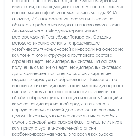
поверхностно-активных веществ. Для исследования
изменений, происходящих в фазовом составе тяжелых
высоковязких нефтей, использовались методы SARA-
анализа, ИК спектроскопия, реологии. В качестве
объектов в работе исследованы высоковязкие нефти
Ашальчинского и Мордово-Кармальского
месторождений Республики Татарстан. Созданы
методологические аспекты, определяющие
устойчивость тяжелых нефтей к инверсии на основе их
компонентного и структурно-группового состава,
строения нефтяных дисперсных систем. На основе
полученных знаний о нефтяных дисперсных системах
дана количественная оценка состав и строение
отдельных структурных образований. Показано, что
высокие значения динамической вязкости дисперсных
систем в тяжелых нефтях практически не зависит от
объёма образующихся ассоциативных комбинаций и
количества дисперсионной среды, а связана в
первую очередь с низкой дисперсностью системы в
целом. Показано, что не все асфальтены способны
служить основой дисперсной фазы, а лишь те из них в
ком присутствует в значительной степени
карбонизированная часть, в то время как высоко