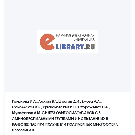
Грицкова И.А., Лахтин В.Г., Шрагин Д.И., Ежова А.А.,
Сокольская И.Б., Крижановский И.Н., Стороженко П.А.,
Музафаров А.М. СИНТЕЗ ОЛИГОСИЛОКСАНОВ С 3-
АМИНОПРОПИЛЬНЫМИ ГРУППАМИ И ИСПЫТАНИЕ ИХ В
КАЧЕСТВЕ ПАВ ПРИ ПОЛУЧЕНИИ ПОЛИМЕРНЫХ МИКРОСФЕР//
Известия АН.