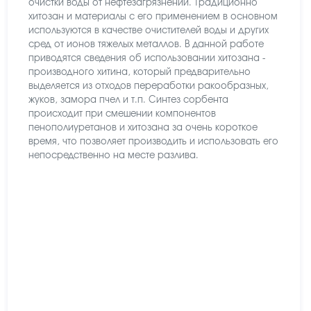
очистки воды от нефтезагрязнений. Традиционно
хитозан и материалы с его применением в основном
используются в качестве очистителей воды и других
сред от ионов тяжелых металлов. В данной работе
приводятся сведения об использовании хитозана -
производного хитина, который предварительно
выделяется из отходов переработки ракообразных,
жуков, замора пчел и т.п. Синтез сорбента
происходит при смешении компонентов
пенополиуретанов и хитозана за очень короткое
время, что позволяет производить и использовать его
непосредственно на месте разлива.