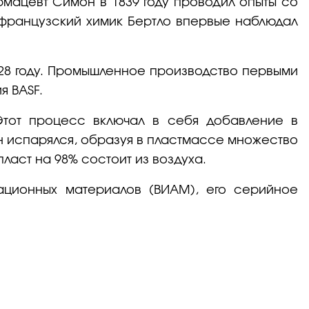
рмацевт Симон в 1839 году проводил опыты со
у французский химик Бертло впервые наблюдал
28 году. Промышленное производство первыми
я BASF.
Этот процесс включал в себя добавление в
н испарялся, образуя в пластмассе множество
ласт на 98% состоит из воздуха.
ационных материалов (ВИАМ), его серийное