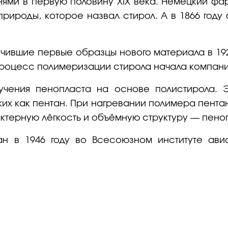
ями в первую половину XIX века. Немецкий фа
рироды, которое назвал стирол. А в 1866 год
учившие первые образцы нового материала в 19
процесс полимеризации стирола начала компани
лучения пенопласта на основе полистирола. 
их как пентан. При нагревании полимера пента
актерную лёгкость и объёмную структуру — пеноп
ан в 1946 году во Всесоюзном институте ави