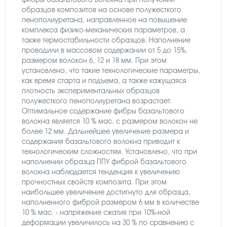
фибры базальтового волокна при получении
образцов композитов на основе полужесткого
пенополиуретана, направленное на повышение
комплекса физико-механических параметров, а
также термостабильности образцов. Наполнение
проводили в массовом содержании от 5 до 15%,
размером волокон 6, 12 и 18 мм. При этом
установлено, что такие технологические параметры,
как время старта и подъема, а также кажущаяся
плотность экспериментальных образцов
полужесткого пенополиуретана возрастает.
Оптимальное содержание фибры базальтового
волокна является 10 % мас. с размером волокон не
более 12 мм. Дальнейшее увеличение размера и
содержания базальтового волокна приводит к
технологическим сложностям. Установлено, что при
наполнении образца ППУ фиброй базальтового
волокна наблюдается тенденция к увеличению
прочностных свойств композита. При этом
наибольшее увеличение достигнуто для образца,
наполненного фиброй размером 6 мм в количестве
10 % мас. - напряжение сжатия при 10%-ной
деформации увеличилось на 30 % по сравнению с