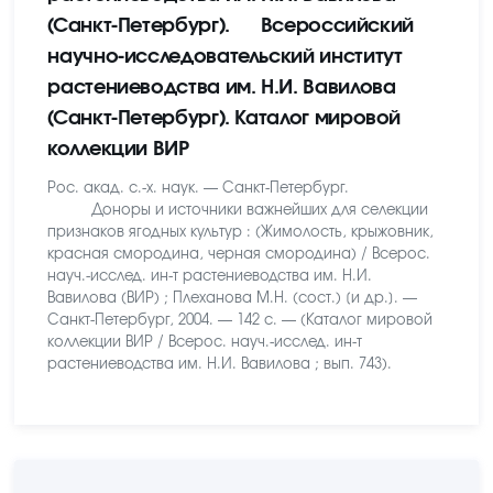
(Санкт-Петербург). Всероссийский
научно-исследовательский институт
растениеводства им. Н.И. Вавилова
(Санкт-Петербург). Каталог мировой
коллекции ВИР
Рос. акад. с.-х. наук. — Санкт-Петербург.
Доноры и источники важнейших для селекции
признаков ягодных культур : (Жимолость, крыжовник,
красная смородина, черная смородина) / Всерос.
науч.-исслед. ин-т растениеводства им. Н.И.
Вавилова (ВИР) ; Плеханова М.Н. (сост.) [и др.]. —
Санкт-Петербург, 2004. — 142 с. — (Каталог мировой
коллекции ВИР / Всерос. науч.-исслед. ин-т
растениеводства им. Н.И. Вавилова ; вып. 743).