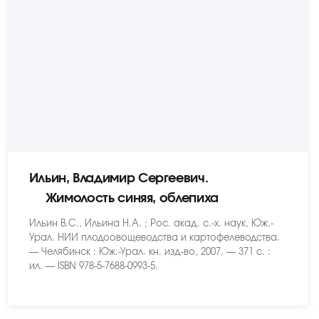
Ильин, Владимир Сергеевич.
Жимолость синяя, облепиха
Ильин В.С., Ильина Н.А. ; Рос. акад. с.-х. наук, Юж.-
Урал. НИИ плодоовощеводства и картофелеводства.
— Челябинск : Юж.-Урал. кн. изд-во, 2007. — 371 с. :
ил. — ISBN 978-5-7688-0993-5.