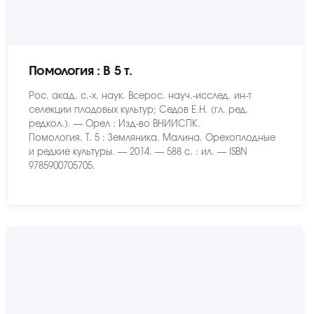
Помология : В 5 т.
Рос. акад. с.-х. наук. Всерос. науч.-исслед. ин-т
селекции плодовых культур; Седов Е.Н. (гл. ред.
редкол.). — Орел : Изд-во ВНИИСПК.
Помология. Т. 5 : Земляника. Малина. Орехоплодные
и редкие культуры. — 2014. — 588 с. : ил. — ISBN
9785900705705.