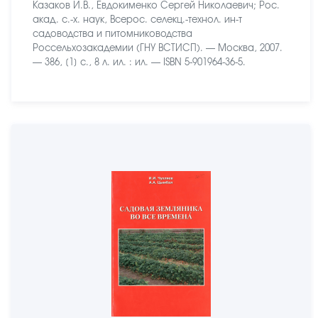
Казаков И.В., Евдокименко Сергей Николаевич; Рос.
акад. с.-х. наук, Всерос. селекц.-технол. ин-т
садоводства и питомниководства
Россельхозакадемии (ГНУ ВСТИСП). — Москва, 2007.
— 386, [1] с., 8 л. ил. : ил. — ISBN 5-901964-36-5.