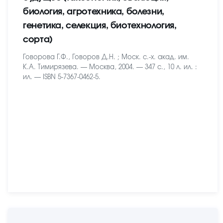
биология, агротехника, болезни,
генетика, селекция, биотехнология,
сорта)
Говорова Г.Ф., Говоров Д.Н. ; Моск. с.-х. акад. им.
К.А. Тимирязева. — Москва, 2004. — 347 с., 10 л. ил. :
ил. — ISBN 5-7367-0462-5.