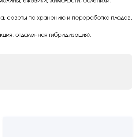
малины, ежевики, жимолости, облепихи.
ика; советы по хранению и переработке плодов,
кция, отдаленная гибридизация).