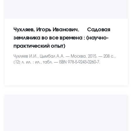
Чухляев, Игорь Иванович. Садовая
земляника во все времена : (научно-
практический опыт)
Чухляев И.И., Цымбал А.А. — Москва, 2015. — 208 с.,
[12] л. ил. : ил., табл. — ISBN 978-5-9243-0260-7.