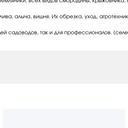
емляники, всех видов смородины, крыжовника, 
лива, алыча, вишня. Их обрезка, уход, агротехн
ей садоводов, так и для профессионалов. (селе