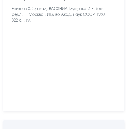
Еникеев Х.К.; акад. ВАСХНИЛ Глущенко И.Е. (отв.
ред.). — Москва : Изд-во Акад. наук СССР, 1960. —
322 с. : ил.