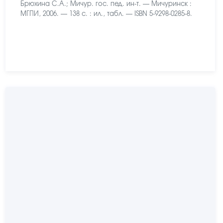
Брюхина С.А.; Мичур. гос. пед. ин-т. — Мичуринск :
МГПИ, 2006. — 138 с. : ил., табл. — ISBN 5-9298-0285-8.