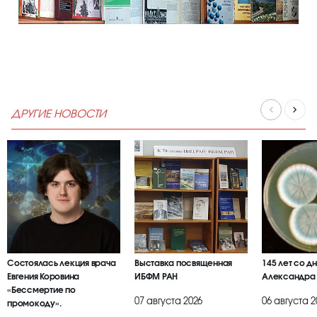
ДРУГИЕ НОВОСТИ
Состоялась лекция врача
Выставка посвященная
145 лет со д
Евгения Коровина
ИБФМ РАН
Александра
«Бессмертие по
07 августа 2026
06 августа 2
промокоду».