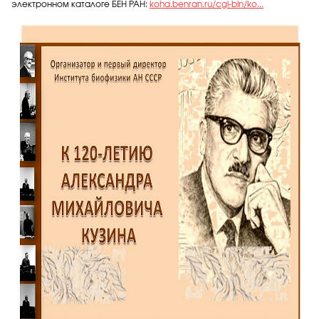
электронном каталоге БЕН РАН:
koha.benran.ru/cgi-bin/ko...