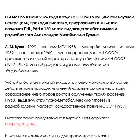
С 4 мая по 8 июня 2026 года в отделе БЕН РАН в Пущинском научном
центре (ИБК) проходит выставка, приуроченная к 70‑летию
создания ПНЦ РАН и 120‑летию выдающегося биохимика и
радиобиолога Александра Михайловича Кузина.
А. М. Кузин
(1929 — окончил МГУ; 1938 — доктор биологических наук;
1939 — профессор; 1960 — член‑корреспондент АН СССР) —
организатор и первый директор Института биофизики АН СССР
(1952–1957), главный редактор журналов
«Биофизика»
и
«Радиобиология»
.
Учёный внёс значительный вклад в изучение молекулярных основ
действия ионизирующих излучений на живые организмы: открыл
образование ингибиторов роста в облучённых тканях растений
(1968), выдвинул структурно‑метаболическую гипотезу в
радиобиологии. Лауреат Государственной премии СССР (1987).
Выставка также представлена в виртуальном формате:
cnbp.ru/files/Kuzi...
Издания с выставки доступны для просмотра и заказа в