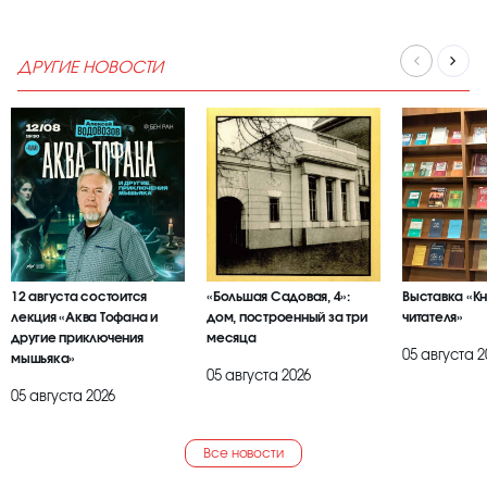
ДРУГИЕ НОВОСТИ
12 августа состоится
«Большая Садовая, 4»:
Выставка «К
лекция «Аква Тофана и
дом, построенный за три
читателя»
другие приключения
месяца
05 августа 2
мышьяка»
05 августа 2026
05 августа 2026
Все новости